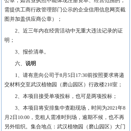
公章，如营业执照不能体现注册资本、经营范围的，
需提供工商行政管理部门公示的企业信用信息网页截
图并加盖供应商公章）
；
2、
近三年内在经营活动中无重大违法记录的证
明；
3、
报价清单。
六、
说明
1、
请有意向公司于
8
月
5
日
17:30前
按照要求将递
交材料
交至武汉植物园
（磨山园区）
行政楼
210室
；
2、
本
项目接受
单项投标，也可是两项投标
；
3、
本项目将安排集中
查勘现场
，时间为
2021年
8
月
2
日
10:00
，竞租人需准时到场，逾期不候，也不再
另外组织。集合地点：
武汉植物园
（磨山园区）
大门