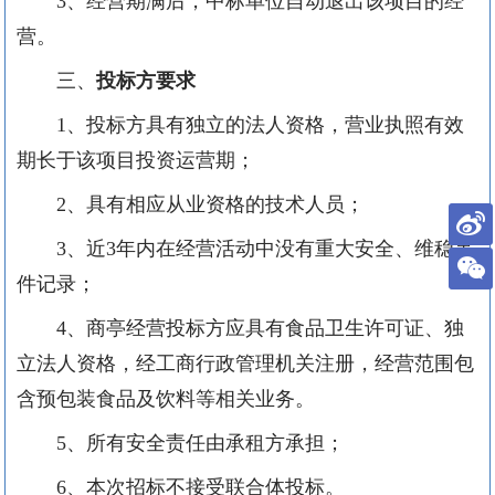
3、
经营期满后，中标单位自动退出该项目的经
营
。
三、
投标方
要求
1、投标方
具有独立的法人资格，营业执照有效
期长于该项目投资运营期；
2、
具有相应从业资格的技术人员；
3、
近
3年内在经营活动中没有重大安全、维稳事
件记录；
4、
商亭
经营投标
方应
具有
食品卫生许可证、
独
立法人资格，经工商行政管理机关注册，经营范围包
含预包装食品
及
饮料等相关业务。
5、所有安全责任由承租方承担；
6、
本次招标不接受联合体投标
。