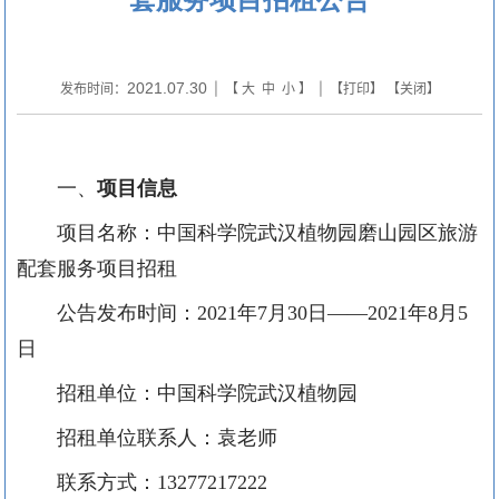
2021.07.30
发布时间：
| 【
大
中
小
】 | 【
打印
】 【
关闭
】
一、
项目信息
项目名称：中国科学院武汉植物园
磨山园区
旅游
配套服务项目
招租
公告发布时间：
20
21
年
7
月
30
日
——
20
21
年
8
月
5
日
招租
单位：中国科学院武汉植物园
招租
单位联系人：
袁
老师
联系方式：
13277217222