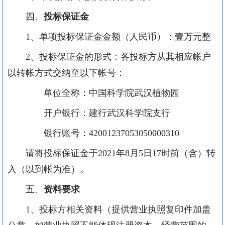
四、
投标保证金
1、
单项
投标保证金金额（人民币）：
壹万元
整
2、
投标保证金的形式：各投标
方
从其相应帐户
以转帐方式交纳至以下帐号：
单位
全称：
中国科学院武汉植物园
开户银行：
建行武汉科学院支行
银行账号：4
2001237053050000310
请将投标保证金于
2021
年
8
月
5
日
17
时前（含）转
入
（
以到帐为准
）
。
五、
资料要求
1、
投标方相关资料（提供营业执照复印件加盖