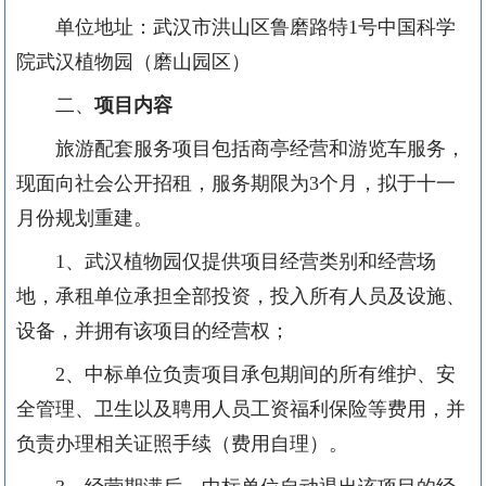
单位地址：武汉市洪山区鲁磨路特
1号中国科学
院武汉植物园（
磨山
园区
）
二、
项目
内容
旅游配套服务项目
包括商亭
经营
和
游览
车
服务，
现面向社会公开招租
，
服务期限
为
3个月，拟于十一
月份规划重建
。
1、
武汉植物园
仅提供项目经营类别和经营场
地，
承租
单位承担全部投资，投入所有人员及设施、
设备，并拥有该项目的经营权
；
2、
中标单位负责项目承包期间的所有维护、安
全管理、卫生以及聘用人员工资福利保险等费用，并
负责办理相关证照手续（费用自理）。