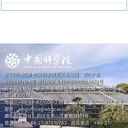
中国科学院武汉植物园
鄂ICP备
© 1996-
2026
05004779-1号
鄂公网安备42018502004676号
光谷园区地址：武汉市东湖新技术开发区九峰一路201号 邮
编：430074
电话：+86-27-87700812 传真：+86-27-87700877 电子
邮件：wbgoffice@wbgcas.cn
磨山园区地址：武汉市洪山区鲁磨路特1号
旅游热线：+86-27-87510783 投诉电话：+86-27-