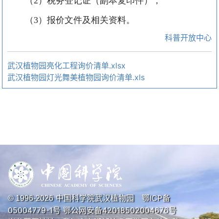
（
2）税务登记证（副本复印件）；
（
3）报价文件及相关资料。
科普开放中心
武汉植物园亮化工程询价清单.xlsx
武汉植物园灯光舞美植物园询价清单.xls
中国科学院武汉植物园
鄂ICP备
© 1996-
2026
05004779-1号
鄂公网安备42018502004676号