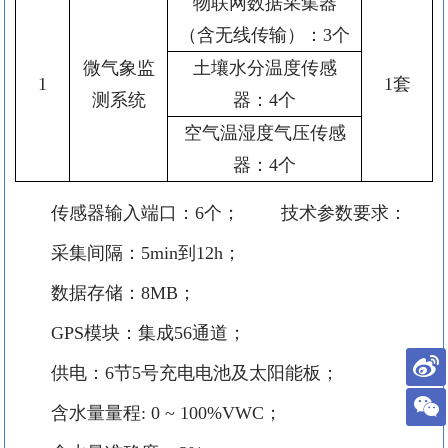
物联网数据采集器
（含无线传输）：
3
个
微气象监
土壤水分温度传感
1
1
套
测系统
器
：
4
个
空气温湿度气压传感
器
：
4
个
传感器输入端口：6个；
技术参数要求：
采集间隔：
5min
到
12h
；
数据存储：
8MB
；
GPS
模块：集成
56
通道；
供电：
6
节
5
号充电电池及太阳能板
；
含水量量程
: 0 ~ 100%VWC
；