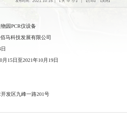
2021.10.15
发布时间：
| 【
大
中
小
】 | 【
打印
】 【
关闭
】
植物园
PCR仪
设备
汉佰马科技发展
有限公司
3
日
10月15日至2021年10月19日
术开发区九峰一路
201号