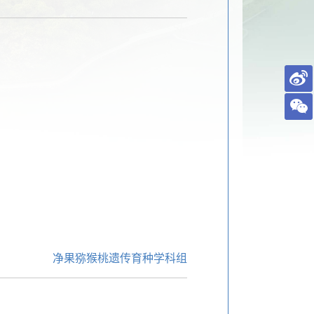
净果猕猴桃遗传育种学科组