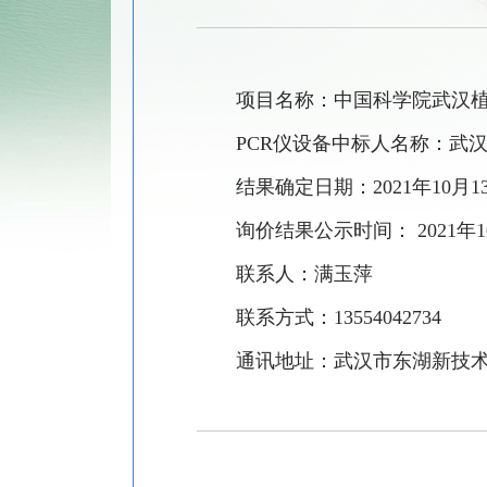
项目名称：
中国科学院
武汉
PCR仪
设备中标人名称：
武
结果确定日期：
2
021
年
1
0
月
1
询价结果
公示
时间
：
2021年
联系人：
满玉萍
联系方式：
13554042734
通讯地址：武汉市东湖新技