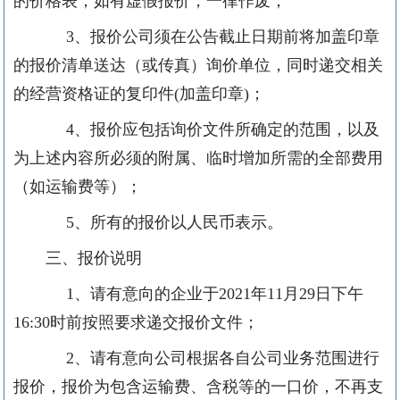
的价格表，如有虚假报价，一律作废；
3
、报价公司
须
在公告
截止日期前
将加盖印章
的报价清单送达（或传真）询价单位，同时递交相关
的经营资格证的复印件
(
加盖印章
)
；
4
、报价应包括询价文件所确定的范围，以及
为上述内容所必须的附属、临时增加所需的全部费用
（如运输费等）；
5
、所有的报价以人民币表示。
三、报价说明
1
、请有意向
的企业
于
2021
年
11
月
2
9
日下午
16:30
时前按照要求递交报价文件；
2
、请有意向公司根据各自公司业务范围进行
报价，报价
为包
含运输费、含税
等的
一口价，不再支