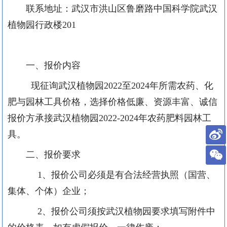
联系
地址：武汉市洪山区鲁磨路中国科学院武汉
植物园行政楼
201
一、报价内容
现征询武汉植物园
2022
至
202
4
年所需农药
、
化
肥
与园林工具
价格，选择价格低廉、资源丰富、诚信
报价方承接武汉植物园
2022-2024
年农药肥料
园林工
具
。
二、报价要求
1
、报价公司
必须
是有合法经营执照（国营、
集体、个体）企业；
2
、报价公司
须
按武汉植物园要求填写附件中