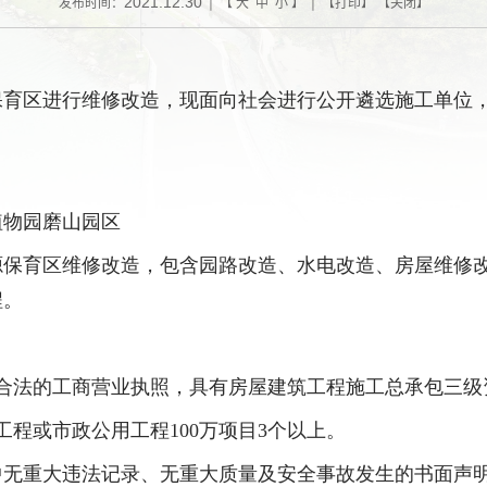
2021.12.30
发布时间：
| 【
大
中
小
】 | 【
打印
】 【
关闭
】
保育区进行维修改造，现面向社会进行公开遴选施工单位
植物园磨山园区
源保育区维修改造，包含园路改造
、
水电改造
、
房屋维修
程。
合法的工商营业执照，具有房屋建筑工程施工
总承包三级
工程或市政公用工程
100
万项目
3
个以上。
中无重大违法记录、无重大质量及安全事故发生的书面声