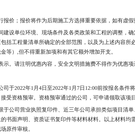
行报价；报价将作为后期施工方选择重要依据，如有虚假
间建设单位环境、现场条件及各类政策和工程的调整，确
应包括工程量清单所确定的全部范围，以及为上述内容所
税金等）
,
但不得重新加项和有其它额外增加开支。
表示。请注明优惠内容，安全文明措施费不得作为优惠项
公司于
2022
年
1
月
4
日至
2022
年
1
月
7
日
12:00
前按报名条件
，接受资格预审。资格预审通过的公司，可申请领取该项
限于公司营业执照复印件、近三年公司承担类似项目清单
生的书面声明、资质证书复印件等材料材料。以上材料均
现场原件审核。