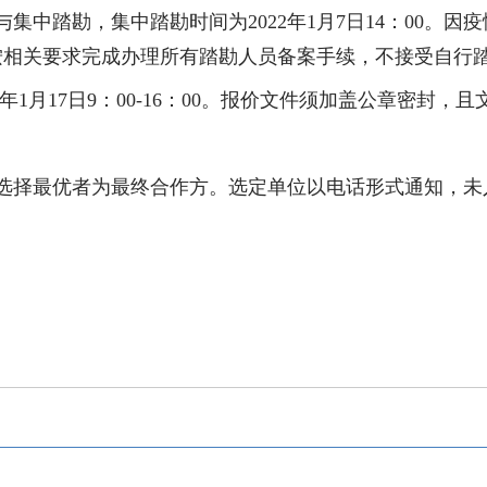
与集中踏勘，集中踏勘时间为
2022
年
1
月
7
日
14
：
00
。因疫
按相关要求完成办理所有踏勘人员备案手续，不接受自行
年
1
月
17
日
9
：
00-16
：
00
。报价文件须加盖公章密封，且
选择最优者为最终合作方。选定单位以电话形式通知，未