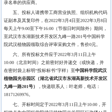
录名单的供应商。
五、投标人请携带工商营业执照、组织机构代码
证副本及其复印件，在
202
2
年
3
月
4
日至
202
2
年
3
月
8日
每天上午9:00至下午16:00（节假日时间除外）期间，
至武汉市东湖新技术开发区九峰一路201号中国科学
院武汉植物园领取
综合评审
采购文件，售价
0元。
六、所有投标文件应于
202
2
年
3
月
11
日上午
10:00
（北京时间）之前密封好并递交
（或快递，并
在密封袋上标明
“投标标书”字样）
至
中国科学院武汉
植物园
光谷园区（湖北省武汉市东湖高新技术开发区
九峰一路
2
01
号）
，快递联系人：叶老师，电话：
1
8171269976。
七、开标时间定于
202
2
年
3
月
11
日上午
10:00
，开