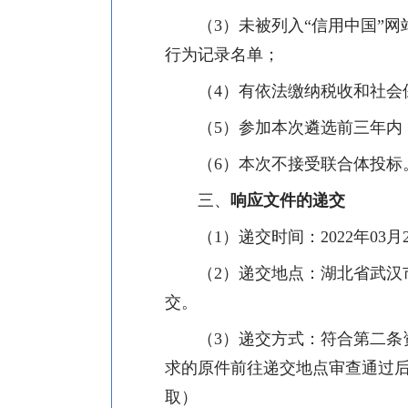
（
3）未被列入“信用中国”网站(
行为记录名单；
（
4
）
有依法缴纳税收和社会
（
5
）参加本次遴选前三年内
（
6
）本次不接受联合体投标
三、
响应文件的递交
（
1）
递交
时间：
2022年
03
月
（
2）
递交
地点：湖北省武汉
交
。
（
3）
递交
方式：符合
第二条
求的
原件前往递交地点审查通过
取
）