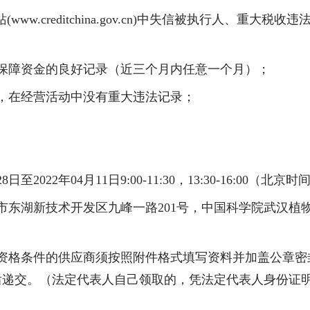
www.creditchina.gov.cn)中失信被执行人、重
保障资金的良好记录（近三个月内任意一个月）
；
，在经营活动中没有重大违法记录；
。
2
8
日至
2022年
04
月
11
日
9:00-1
1
:
3
0
，
13:30-16:
0
0（北京时
市东湖新技术开发区九峰一路
201号，中国科学院武汉植物
资格条件的供应商
须
按照附件格式填写资料并
加盖公章密
后递交
。
（
法定代表人自己领取的，凭法定代表人身份证