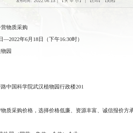
2022.06.13
发布时间：
| 【
大
中
小
】 | 【
打印
】 【
关闭
】
令营物质
采购
13日—2022年6月18日（下午16:30时）
植物园
磨路中国科学院武汉植物园行政楼
201
营物质
采购价格，选择价格低廉、资源丰富、诚信报价方