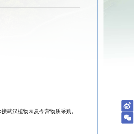
承接武汉植物园夏
令营物质
采购。