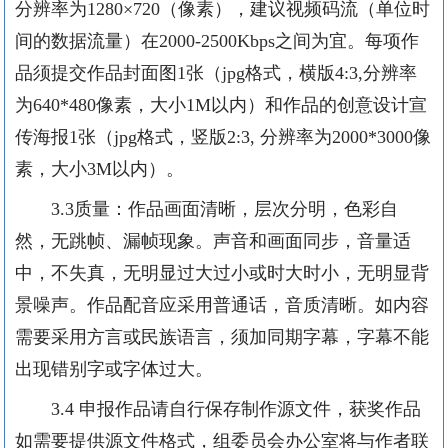
分辨率为
1280×720（像素
），建议视频码流（单位时
间的数据流量）在
2000-2500
Kbps之间为宜。
每项作
品须提交作品封面图
1张（jpg格式，横版4:3,分辨率
为640*480像素，大小1M以内）和作品的创意设计宣
传海报1张（jpg格式，竖版2:3, 分辨率为2000*3000像
素，大小3M以内）。
3.3质量：作品画面清晰，层次分明，色彩自
然，无跳帧、漏帧现象。声音和画面同步，音量适
中，不失真，无明显过大过小或时大时小，无明显背
景噪声。作品配音应采用普通话，音质清晰。如内容
需要采用方言或民族语言，须加同期字幕，字幕不能
出现错别字或字体过大。
3.4 申报作品请自行保存制作源文件，获奖作品
如需要提供源文件格式，组委员会办公室将与作者联