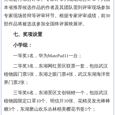
本省推荐候选作品的作者及其团队需到评审现场参加
专家现场答辩等评审环节。根据专家评审成绩，前30
部作品将被选送参加全国终评展映展评。
七、奖项设置
小学组：
一等奖
1名，华为M
atePad11一台；
二等奖
3名，东湖网红景区联票一套，包括武汉
植物园门票5张，东湖之眼门票4张，武汉东湖海洋世
界门票2张；
三等奖
6名，东湖景区文创锦鲤一个，包括武汉
植物园限定口罩1
0
个、明信片
1
0
张、花精灵发光棒棒
糖
3个，东湖磨山欢乐丛林精美樱花书签1个；