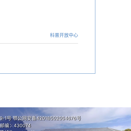
科普开放中心
9-1号
鄂公网安备42018502004676号
编：430074