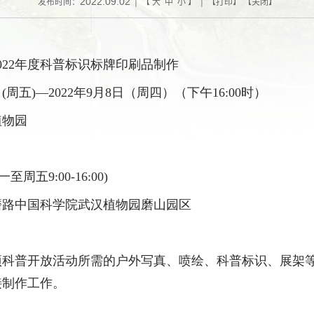
2022.09.02
发布时间：
| 【
大
中
小
】 | 【
打印
】 【
关闭
】
0
22
年度科普标识标牌印刷品制作
(周
五
)
—
2022
年
9
月
8
日（周
四
）
（下午
16:00
时）
植物园
周一至周五
9:00-16:00
)
磨路中国科学院武汉植物园
磨山园区
项科普开放活动所需的户外写真、喷绘、科普标识、展架
接制作工作。