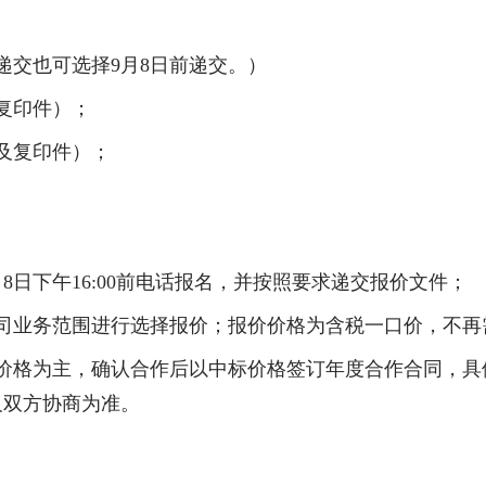
递交也可选择
9
月
8
日前递交
。）
复印件）；
及复印件）；
月
8
日下午
16:00
前电话报名，
并按照要求递交报价文件；
司业务范围进行选择报价；
报价价格为含税一口价，不再
价格为主，确认合作后以中标价格签订年度合作合同，具
及双方协商为准。