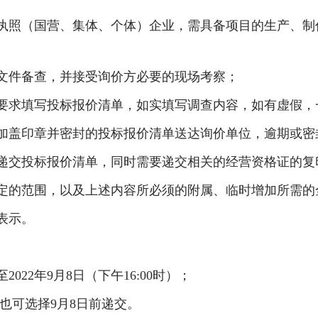
执照（国营、集体、个体）企业，需具备项目的生产、制
文件备查，并接受
询价
方必要的现场考察；
要求填写投标报价清单，如实填写调查内容，如有虚假，
加盖印章并密封的投标报价清单送达
询价
单位，逾期或密
递交投标报价清单，同时需要递交相关的经营资格证的复
定的范围，以及上述内容所必须的附属、临时增加所需
表示。
至
2022
年
9
月
8
日
（下午
16:00
时）
；
也可选择
9
月
8
日前递交
。