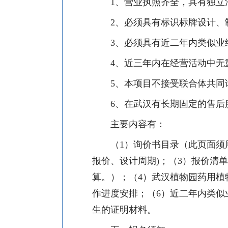
1
、营业执照齐全，具有独立
2
、必须具有标识标牌设计、
3
、必须具有近
二
年内类似业
4
、近三年内在经营活动中无
5
、本项目不接受联合体共同
6
、在武汉有长期固定的售后
主要内容有：
（
1
）询价书目录（此页面须
报价、设计周期
)
；（
3
）报价清单
算
。）；（
4
）武汉植物园药用植
作进度安排；（
6
）近
二
年内类似
生的证明材料。