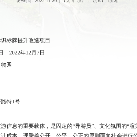
2022.11.30
发布时间：
| 【
大
中
小
】 | 【
打印
】 【
关闭
】
标识标牌提升改造项目
日—
2022
年
12
月
7
日
植物园
磨路特
1
号
游信息的重要载体，是固定的“导游员”、文化氛围的“渲
设计成本，现秉着公开、公平、公正的原则面向社会进行