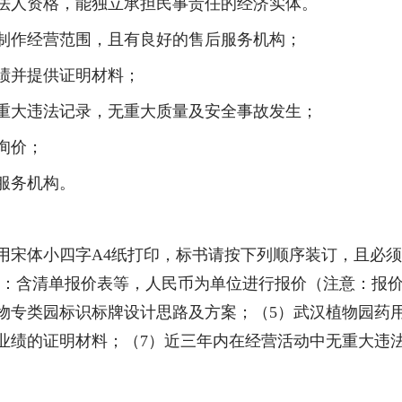
法人资格，能独立承担民事责任的经济实体。
制作经营范围，且有良好的售后服务机构；
绩并提供证明材料；
重大违法记录，无重大质量及安全事故发生；
询价；
服务机构。
用宋体小四字
A4
纸打印，标书请按下列顺序装订，且必须
：含清单报价表等，人民币为单位进行报价（注意：
报
物专类园标识标牌设计思路及方案；（
5
）武汉植物园药
业绩的证明材料；（
7
）近三年内在经营活动中无重大违