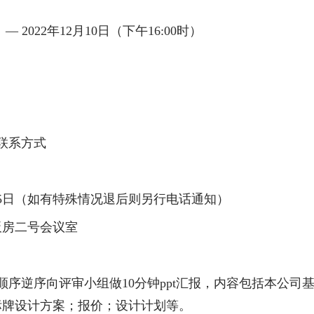
日
—
2022
年
12
月
10
日（下午
16:00
时）
联系方式
5
日（如有特殊情况退后则另行电话通知）
房二号会议室
顺序逆序向评审小组做
10
分钟
ppt
汇报，内容包括本公司
标牌设计方案；报价；设计计划等。