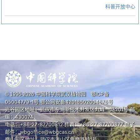
科普开放中心
中国科学院武汉植物园
鄂ICP备
© 1996-
2026
05004779-1号
鄂公网安备42018502004676号
光谷园区地址：武汉市东湖新技术开发区九峰一路201号 邮
编：430074
电话：+86-27-87700812 传真：+86-27-87700877 电子
邮件：wbgoffice@wbgcas.cn
磨山园区地址：武汉市洪山区鲁磨路特1号