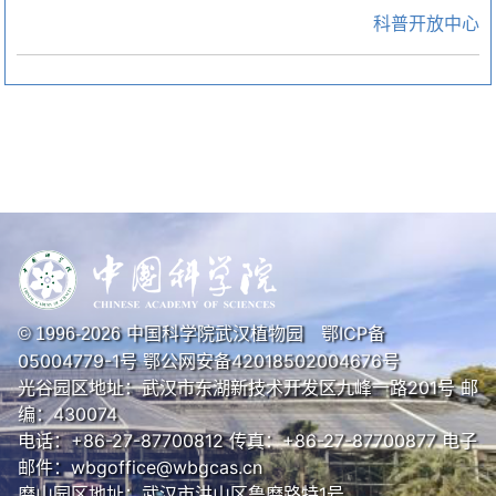
科普开放中心
中国科学院武汉植物园
鄂ICP备
© 1996-
2026
05004779-1号
鄂公网安备42018502004676号
光谷园区地址：武汉市东湖新技术开发区九峰一路201号 邮
编：430074
电话：+86-27-87700812 传真：+86-27-87700877 电子
邮件：wbgoffice@wbgcas.cn
磨山园区地址：武汉市洪山区鲁磨路特1号