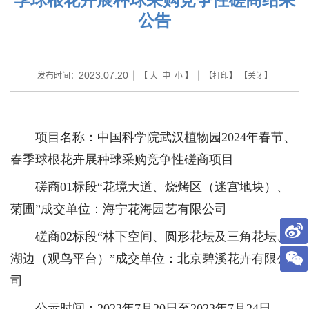
公告
2023.07.20
发布时间：
| 【
大
中
小
】 | 【
打印
】 【
关闭
】
项目名称：中国科学院武汉植物园
2024年春节、
春季球根花卉展种球采购竞争性磋商项目
磋商
01标段“花境大道、烧烤区（迷宫地块）、
菊圃”成交
单位：
海宁花海园艺
有限公司
磋商
02标段“林下空间、圆形花坛及三角花坛、
湖边（观鸟平台）”成交单位：北京碧溪花卉有限公
司
公示时间：
2023年7月20日至2023年7月24日