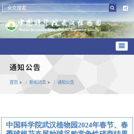
通知公告
首页
>
新闻动态
>
通知公告
中国科学院武汉植物园2024年春节、春
季球根花卉展种球采购竞争性磋商结果