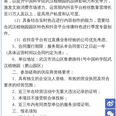
条，以提升中国科学院武汉植物园的品牌影响力和竞争力，
激发文旅消费市场潜力。
运营期内抖音平台粉丝数量需增长
至
15万人及以上，提高用户粘度和认可度。
（
2）具备结合实时热点进行内容创作的能力，需要结
合武汉植物园园区特色和抖音平台传播特色进行季度专题创
作。
（
3）在抖音平台有过直播业务经验的公司优先考虑。
5、合同履行期限：
服务期从本合同签订之日起一年
（具体运营时间以合同约定为准）。
6
、单位地址
：
武汉市洪山区鲁磨路特
1号中国科学院武
汉植物园（磨山园区）
二、参加磋商的供应商资格要求：
1、
具有独立的企业法人资格、有效的营业执照及符合
要求的经营范围
；
2、近三年在经营活动中
无
重大违法记录
的证明
；
3
、本项目不接受联合体投标
；
4、
近三年内有同类型单位的服务业绩证明。
三
、报名
须知