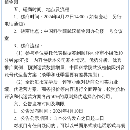
植物园
五、
磋商时间、地点及流程
1、磋商时间：
2024年4
月
22日14:00
（如有变动，另行
电话通知）
2、磋商地点：
中国科学院武汉植物园
办公
楼
一号
会议
室
3、磋商流程：
（
1）参与单位委托代表根据签到顺序向评审小组做10
分钟ppt汇报，内容包括本公司基本情况
、
优势分析
、
优秀
推广案例
、
预测运营数据增量、
中国科学院武汉植物园抖音
账号代运营方案
（
淡季和旺季需要有差异策划）
。
（
2）全部汇报完毕后，评审小组对磋商公司实力业
绩、代运营方案、商务报价等内容进行全面评价，按照价格
评议
和代运营方案各占
50%
的原则
择优
选择合作公司。
六、公告发布时间及期限
1、公告
发布
时间：
2024年4月10日
2、公告
公示
期限：
自本公告发布之日起
13
日
对项目有任何疑问的，可以以书面形式或电话形式与项