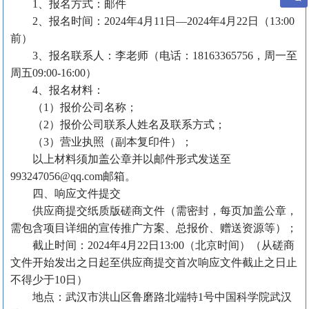
1、报名方式：
邮件
2、报名时间：
2024年4月11日
—
2024年4月22日（13:00
前）
3、报名联系人：
李老师
（电话：
18163365756，周一至
周五09:00-16:00）
4、报名材料：
（
1）报价公司名称
；
（
2）报价公司联系人姓名及联系方式
；
（
3）营业执照（副本复印件
）；
以上材料须加盖公章并以邮件形式发送
至
993247056@qq.com
邮箱。
四
、
响应文件提交
供应商提交纸质版磋商文件（需密封，每页加盖公章
，
需包含项目详细的宣传推广方案、总报价、赠送资源等）；
截止时间：
2024年4
月
22日13
:00（北京时间）（从磋商
文件开始发出之日起至供应商提交首次响应文件截止之日止
不得少于1
0
日）
地点：武汉市洪山区鲁磨路北端特
1号中国科学院武汉