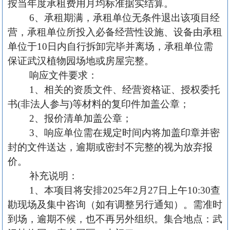
按当年度承租费用月均标准据实结算。
6、承租期满，承租单位无条件退出该项目经
营，承租单位所投入必备经营性设施、设备由承租
单位于10日内自行拆卸完毕并离场，承租单位需
保证武汉植物园场地或房屋完整。
响应文件要求：
1、相关的资质文件、经营资格证、授权委托
书(非法人参与)等材料的复印件加盖公章；
2、报价清单加盖公章；
3、响应单位需在规定时间内将加盖印章并密
封的文件送达，逾期或密封不完整的视为放弃报
价。
补充说明：
1、本项目将安排2025年
2
月
27
日上午
10
:
30查
勘现场及集中咨询（如有调整另行通知）。需准时
到场，逾期不候，也不再另外组织。集合地点：武