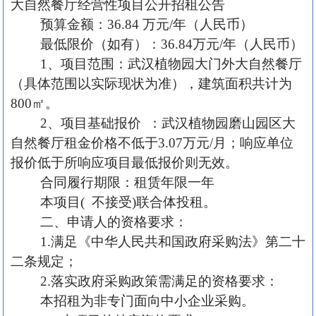
大自然餐厅经营性项目公开招租公告
预算金额：
3
6
.
8
4 万元/年（人民币）
最低限价（如有）：
3
6
.
8
4万元/年（人民币）
1、项目范围：武汉植物园大门外大自然餐厅
（具体范围以实际现状为准），建筑面积共计为
800
㎡
。
2、项目基础报价 ：武汉植物园磨山园区大
自然餐厅租金价格不低于
3.0
7万元/月；响应单位
报价低于所响应项目最低报价则无效。
合同履行期限：租赁年限
一
年
本项目
( 不接受)联合体投租。
二、申请人的资格要求：
1.满足《中华人民共和国政府采购法》第二十
二条规定；
2.落实政府采购政策需满足的资格要求：
本招租为非专门面向中小企业采购。