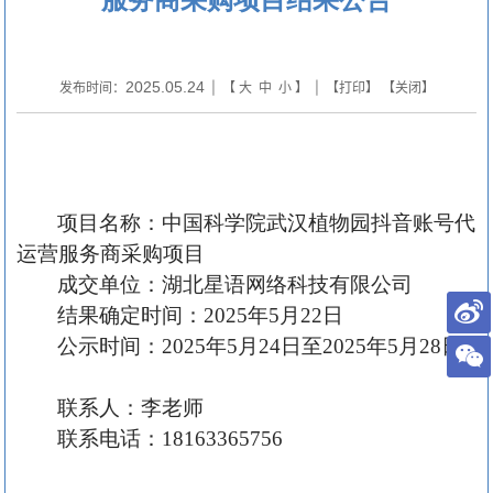
2025.05.24
发布时间：
| 【
大
中
小
】 | 【
打印
】 【
关闭
】
项目名称：中国科学院武汉植物园抖音账号代
运营服务商采购项目
成交单位
：
湖北星语网络科技有限公司
结果确定时间：
202
5
年
5
月
22
日
公示时间：
202
5
年
5
月
2
4
日至
202
5
年
5
月
2
8
日
联系人：李老师
联系电话：
18163365756