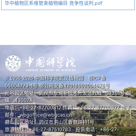
华中植物区系维管束植物编目 竞争性谈判.pdf
中国科学院武汉植物园
鄂ICP备
© 1996-
2026
05004779-1号
鄂公网安备42018502004676号
光谷园区地址：武汉市东湖新技术开发区九峰一路201号 邮
编：430074
电话：+86-27-87700812 传真：+86-27-87700877 电子
邮件：wbgoffice@wbgcas.cn
磨山园区地址：武汉市洪山区鲁磨路特1号
旅游热线：+86-27-87510783 投诉电话：+86-27-