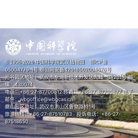
中国科学院武汉植物园
鄂ICP备
© 1996-
2026
05004779-1号
鄂公网安备42018502004676号
光谷园区地址：武汉市东湖新技术开发区九峰一路201号 邮
编：430074
电话：+86-27-87700812 传真：+86-27-87700877 电子
邮件：wbgoffice@wbgcas.cn
磨山园区地址：武汉市洪山区鲁磨路特1号
旅游热线：+86-27-87510783 投诉电话：+86-27-
87518650