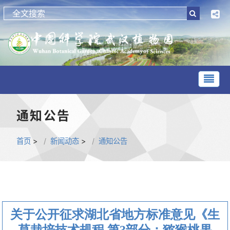
通知公告
首页
>
新闻动态
>
通知公告
关于公开征求湖北省地方标准意见《生
草栽培技术规程 第3部分：猕猴桃果