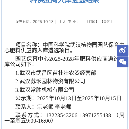
2025.10.13
发布时间：
| 【
大
中
小
】 | 【
打印
】 【
关闭
】
项目名称：中国科学院武汉植物园园艺保育中
心肥料供应商入库遴选项目。
园艺保育中心
2025-2028
年肥料供应商遴选入
库公司如下：
1.
武汉市武昌区苗壮壮农资经营部
2.
武汉苏禾园林物资有限公司
3.
武汉常胜机械有限公司
公示期：
2025
年
10
月
13
日至
2025
年
10
月
15
日
联系人：宗老师 李老师
联系方式：
13223543206 13971255438
（周
一至周五
9:00-16:00
）