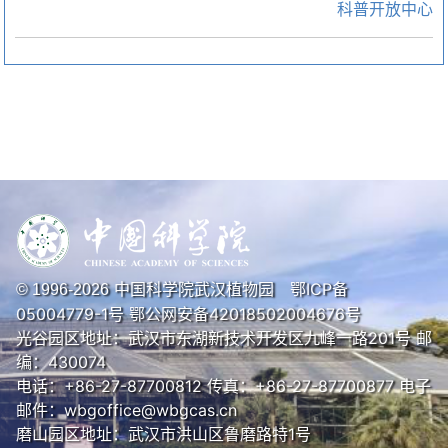
科普开放中心
中国科学院武汉植物园
鄂ICP备
© 1996-
2026
05004779-1号
鄂公网安备42018502004676号
光谷园区地址：武汉市东湖新技术开发区九峰一路201号 邮
编：430074
电话：+86-27-87700812 传真：+86-27-87700877 电子
邮件：wbgoffice@wbgcas.cn
磨山园区地址：武汉市洪山区鲁磨路特1号