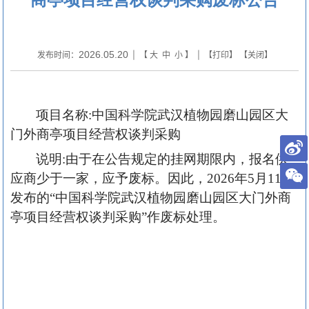
2026.05.20
发布时间：
| 【
大
中
小
】 | 【
打印
】 【
关闭
】
项目名称
:中国科学院武汉植物园磨山园区大
门外商亭项目经营权谈判采购
说明
:由于在公告规定的挂网
期限
内，报名供
应商
少于一
家，应予废标。因此，
202
6
年
5
月
1
1
日
发布的
“中国科学院武汉植物园磨山园区大门外商
亭项目经营权谈判采购”作废标处理。