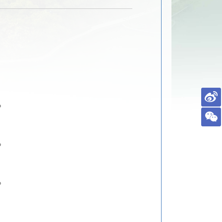
。
。
。