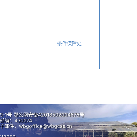
条件保障处
9-1号
鄂公网安备42018502004676号
编：430074
子邮件：wbgoffice@wbgcas.cn