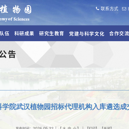
联系方式
队伍
科研成果
研究生教育
合作交
党建与科学文化
公告
科学院武汉植物园招标代理机构入库遴选成
2026.05.22
发布时间：
| 【
大
中
小
】 | 【
打印
】 【
关闭
】