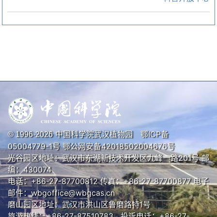
中国科学院武汉植物园
鄂ICP备
© 1996-
2026
05004779-1号
鄂公网安备42018502004676号
光谷园区地址：武汉市东湖新技术开发区九峰一路201号 邮
编：430074
电话：+86-27-87700812 传真：+86-27-87700877 电子
邮件：wbgoffice@wbgcas.cn
磨山园区地址：武汉市洪山区鲁磨路特1号
旅游热线：+86-27-87510783 投诉电话：+86-27-