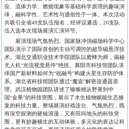
应、流体力学、燃烧现象等基础科学原理的趣味演
绎，融科学性、艺术性与通俗性于一体。本次活动
共吸引全省49支队伍报名，经评议遴选，20支队
伍入选本次现场展演汇演环节。
展演现场气氛热烈。国家脉冲强磁场科学中心
团队演示了国际首创的主动可调控的超导磁悬浮技
术。湖北交通职业技术学院团队以蜜蜂为师，揭秘
无人机“光流视觉悬停”绝技。襄阳市科技馆团队演
绎国产新材料如何为“祝融号”构建火星生存防护体
系。湖北省科技馆团队通过“魔壶”解密连通器原
理。武汉植物园团队讲述了猕猴桃从野果到中
国“金果”的科技突围，展示了水生植物赋能生态修
复的科技力量。整场展演好戏连台、气氛热烈，既
有深空探测的硬核浪漫，又有田间地头的科技突
围，更有妙趣横生的互动体验，多元化的表达让科