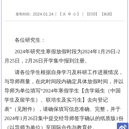
2024.01.24
发布时间：
| 【
大
中
小
】 | 【
打印
】 【
关闭
】
各位研究生：
2024
年研究生寒假放假时段为
2024
年
1
月
29
日
-2
月
25
日，
2
月
26
日开学集中报到注册。
请各位学生根据自身学习及科研工作进展情况，
与导师商量，在此时间段内确定具体放假时间，并以
导师为单位填写“
2024
年寒假学生【含学籍生（中国
学生及留学生）、联培生及实习生】去向登记
表”（见附件），请确保填写信息准确、完整，并于
2024
年
1
月
26
日集中提交经导师签字确认的纸质版
1
份
（以导师为单位）至国际合作与教育处。