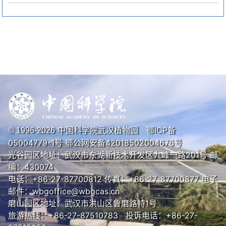
中国科学院武汉植物园
鄂ICP备
© 1996-
2026
05004779-1号
鄂公网安备42018502004676号
光谷园区地址：武汉市东湖新技术开发区九峰一路201号 邮
编：430074
电话：+86-27-87700812 传真：+86-27-87700877 电子
邮件：wbgoffice@wbgcas.cn
磨山园区地址：武汉市洪山区鲁磨路特1号
旅游热线：+86-27-87510783 投诉电话：+86-27-