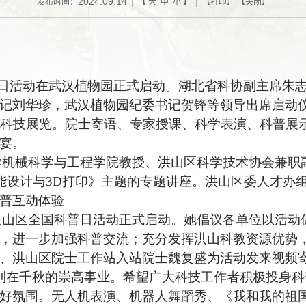
2024.09.14
发布时间：
| 【
大
中
小
】 | 【
打印
】 【
关闭
】
日活动
在
武汉植物园正式启动。
湖北
省科协副主席朱
记刘华珍
，武汉植物园纪委书记贺锋
等领导
出席启动
普科技展览。院士寄语、专家授课、科学表演、科普展
宴。
机械科学与工程学院教授、洪山区科学技术协会兼职
智能设计与3D打印》主题的专题讲座。洪山区委人才办
普互动体验。
山区全国科普日活动正式启动。她倡议各单位以活动
，进一步加强科普交流；充分发挥洪山科教资源优势
、洪山区院士工作站入站院士魏复盛为活动
发来
视频
利在千秋的崇高事业。希望广大科技工作者积极投身
好氛围。
无人机表演、
机器人舞蹈秀
、《我和我的祖