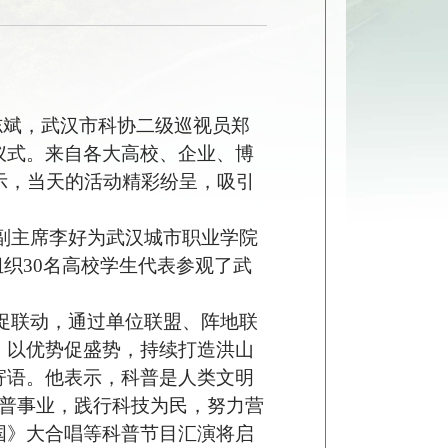
志斌
，
武汉
市科协二级巡视员郑
仪式。来自各大高校、企业、博
示
，
当天的活动精彩纷呈，吸引
副主席李好为武汉城市职业学院
组织30名高校学生代表参观了武
促联动，通过单位联盟、阵地联
，以优势促盛势，持续打造洪山
寄语。他表示，科普是人类文明
科普事业，践行科技为民，努力营
国》
大合唱等科普节目汇演将启