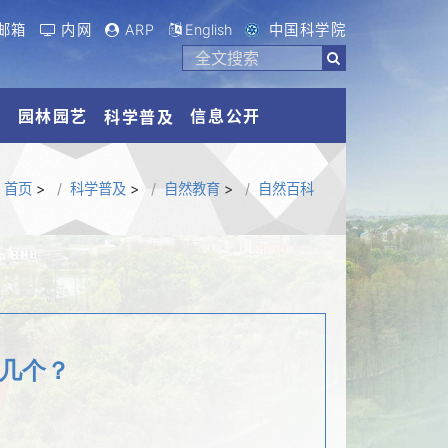
邮箱
内网
ARP
English
中国科学院
流
园林园艺
信息公开
科学普及
首页
>
科学普及
>
自然教育
>
自然百科
道几个？