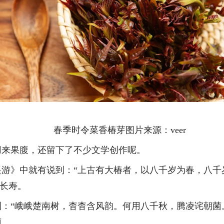
春季时令菜香椿芽图片来源：
veer
用来果腹，还留下了不少文学创作呢。
遥游》中就有说到：
“上古有大椿者，以八千岁为春，八千
代长寿。
到：
“峨峨楚南树，杳杳含风韵。何用八千秋，腾凌诧朝菌。
菌。