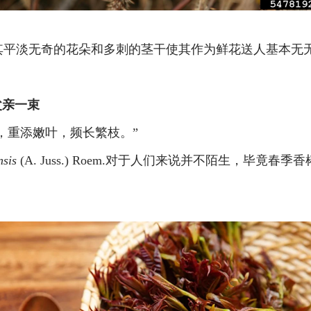
gosa，其平淡无奇的花朵和多刺的茎干使其作为鲜花送人基本无
父亲一束
，重添嫩叶，频长繁枝。”
nsis
(A. Juss.) Roem.对于人们来说并不陌生，毕竟