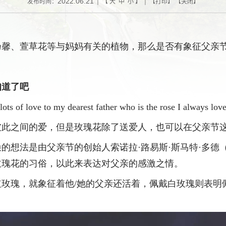
2022.06.21
发布时间：
| 【
大
中
小
】 | 【
打印
】 【
关闭
】
乃馨、萱草花等与妈妈有关的植物，那么是否有象征父亲
知道了吧
ts of love to my dearest father who is the rose I always lov
彼此之间的爱，但是玫瑰花除了送爱人，也可以在父亲节
朵的想法是由父亲节的创始人索诺拉
·路易斯·斯马特·多德（Son
玫瑰花的习俗，以此来表达对父亲的感激之情。
红玫瑰，就象征着他
/她的父亲还活着，佩戴白玫瑰则表明