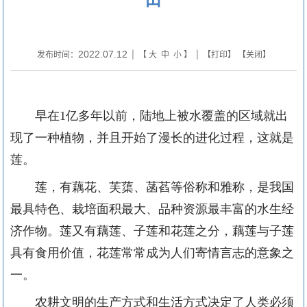
2022.07.12
发布时间：
| 【
大
中
小
】 | 【
打印
】 【
关闭
】
早在
1亿多年以前，陆地上被水覆盖的区域就出
现了一种植物，并且开始了漫长的进化过程，这就是
莲。
莲，有藕花、芙蕖、菡萏等俗称和雅称，是我国
最具特色、栽培面积最大、品种资源最丰富的水生经
济作物。莲又有藕莲、子莲和花莲之分，藕莲与子莲
具有食用价值，花莲常常成为人们寄情言志的意象之
一。
农耕文明的生产方式和生活方式决定了人类必须