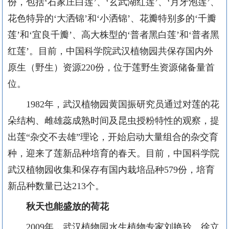
份，包括‘石家庄白莲’、‘玄武湖红莲’、‘月牙泡莲’、
花色特异的‘大洒锦’和‘小洒锦’、花瓣特别多的‘千瓣
莲’和‘宜良千瓣’、高大株型的‘普者黑白莲’和‘普者黑
红莲’。目前，中国科学院武汉植物园共保存国内外
原生（野生）资源220份，位于莲野生资源储备量首
位。
1982年，武汉植物园黄国振研究员通过对莲的花
朵结构、雌雄蕊成熟时间及昆虫授粉特性的观察，提
出莲“杂交不去雄”理论，开始启动大量组合的杂交育
种，迎来了莲新品种培育的春天。目前，中国科学院
武汉植物园收集和保存有国内栽培品种579份，培育
新品种数量已达213个。
秋天也能盛放的荷花
2009年，武汉植物园水生植物专家刘艳玲、徐立