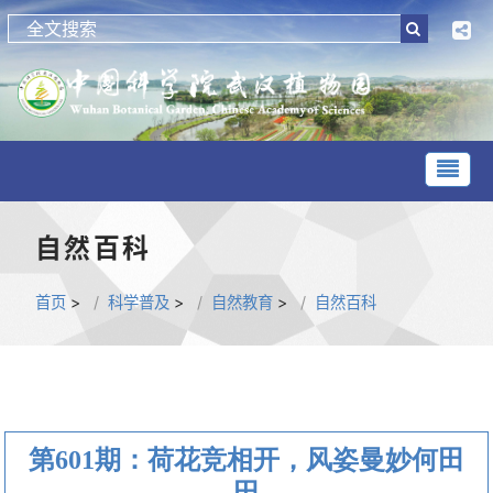
自然百科
首页
>
科学普及
>
自然教育
>
自然百科
第601期：荷花竞相开，风姿曼妙何田
田