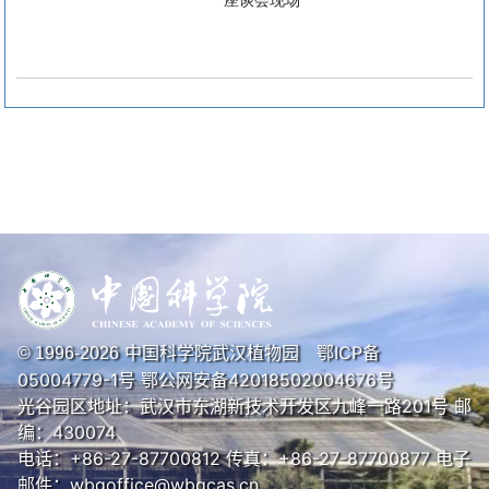
座谈会现场
中国科学院武汉植物园
鄂ICP备
© 1996-
2026
05004779-1号
鄂公网安备42018502004676号
光谷园区地址：武汉市东湖新技术开发区九峰一路201号 邮
编：430074
电话：+86-27-87700812 传真：+86-27-87700877 电子
邮件：wbgoffice@wbgcas.cn