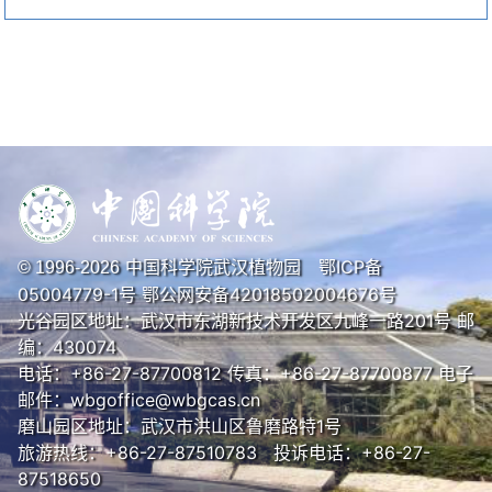
中国科学院武汉植物园
鄂ICP备
© 1996-
2026
05004779-1号
鄂公网安备42018502004676号
光谷园区地址：武汉市东湖新技术开发区九峰一路201号 邮
编：430074
电话：+86-27-87700812 传真：+86-27-87700877 电子
邮件：wbgoffice@wbgcas.cn
磨山园区地址：武汉市洪山区鲁磨路特1号
旅游热线：+86-27-87510783 投诉电话：+86-27-
87518650