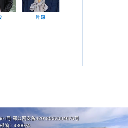
毅
叶琛
9-1号
鄂公网安备42018502004676号
编：430074