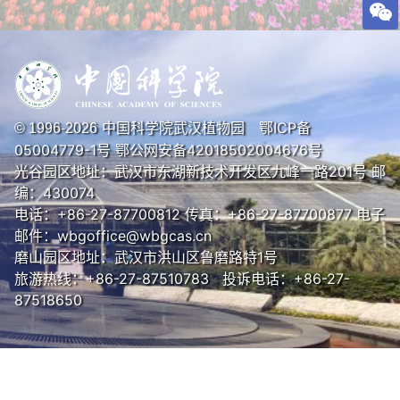
中国科学院武汉植物园
鄂ICP备
© 1996-
2026
05004779-1号
鄂公网安备42018502004676号
光谷园区地址：武汉市东湖新技术开发区九峰一路201号 邮
编：430074
电话：+86-27-87700812 传真：+86-27-87700877 电子
邮件：wbgoffice@wbgcas.cn
磨山园区地址：武汉市洪山区鲁磨路特1号
旅游热线：+86-27-87510783 投诉电话：+86-27-
87518650