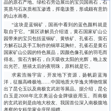
品的原石产地。绿松石旁边展出的宝贝国画石，石
英质与石灰质相互渗透，挥毫泼墨，形成颇有意韵
的山水画卷。
“这块是蓝铜矿，国画中看到的蓝色颜料就是
取自于它。”展区讲解员介绍道，黄石国家矿山公
园带来的宝贝包括蓝铜矿、黄铁矿、孔雀石、萤石
方解石以及手工制作的铜草花胸针。孔雀石是黄石
国家矿山公园的特色展品，因颜色像孔雀的羽毛而
得名。萤石方解石，白天吸收太阳的光辉，晚上发
出光芒。慈禧太后的夜明珠，原料就是它。
求索浩瀚宇宙，开发地下资源，扬帆蔚蓝海
洋，征服高峰极地
……中国地质大学逸夫博物馆展
出了昆仑玉以及南极玄武岩等展品。据介绍，昆仑
白玉是2008年北京奥运会金牌镶嵌用玉。而南极
的玄武岩则是由地大校友、我国首位深入南极腹地
考察的女科学家金庆民捐赠。