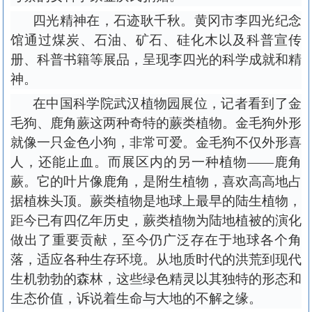
四光精神在，石迹耿千秋。黄冈市李四光纪念
馆通过煤炭、石油、矿石、硅化木以及科普宣传
册、科普书籍等展品，呈现李四光的科学成就和精
神。
在中国科学院武汉植物园展位，记者看到了金
毛狗、鹿角蕨这两种奇特的蕨类植物。金毛狗外形
就像一只金色小狗，非常可爱。金毛狗不仅外形喜
人，还能止血。而展区内的另一种植物
——鹿角
蕨。它的叶片像鹿角，是附生植物，喜欢高高地占
据植株头顶。蕨类植物是地球上最早的陆生植物，
距今已有四亿年历史，蕨类植物为陆地植被的演化
做出了重要贡献，至今仍广泛存在于地球各个角
落，适应各种生存环境。从地质时代的洪荒到现代
生机勃勃的森林，这些绿色精灵以其独特的形态和
生态价值，诉说着生命与大地的不解之缘。