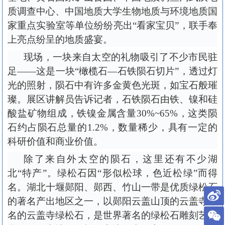
质调查中心、中国地质大学生物地质与环境地质国
家重点实验室等单位纷纷亮出“看家宝贝”，联手奉
上亮点纷呈的地质盛宴。
现场，一块来自太空的礼物吸引了不少市民驻
足
——这是一块“橄榄石—石铁陨石切片”，透过灯
光的照射，陨石中有许多金黄色光斑，如宝石般璀
璨。展区讲解员告诉记者，石铁陨石由铁、镍和硅
酸盐矿物组成，铁镍金属含量30%~65%，这类陨
石约占陨石总量的1.2%，数量稀少，具有一定的
科研价值和商业价值。
除了来自外太空的陨石，这里还有不少湖
北
“特产”。绿松石因“形似松球，色近松绿”而得
名。湖北十堰郧阳、郧西、竹山一带是优质绿松石
的著名产出地区之一，以郧阳云盖山顶的云盖寺命
名的云盖寺绿松石，是世界著名的绿松石雕刻艺术