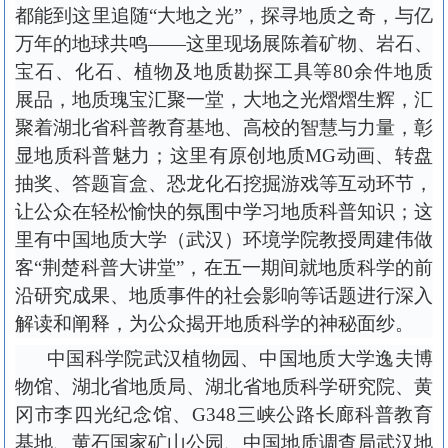
都能到这里追随“大地之光”，探寻地质之奇，与亿
万年的地球共鸣——这里现场展陈着矿物、岩石、
宝石、化石、植物及地质勘探工具等80余件地质
展品，地质瑰宝汇聚一堂，大地之光熠熠生辉，汇
聚着湖北省科普教育基地、高校的智慧与力量，彰
显地质科普魅力；这里有原创地质MG动画、转盘
抽奖、答题盲盒、恐龙化石挖掘游戏等互动环节，
让公众在轻松愉快的氛围中学习地质科普知识；这
里有中国地质大学（武汉）环境学院教授周建伟做
客“荆楚科普大讲堂”，在五一期间就地质科学的前
沿研究成果、地质事件的社会影响等话题进行深入
解读和阐释，为公众揭开地质科学的神秘面纱。
中国科学院武汉植物园、中国地质大学逸夫博
物馆、湖北省地质局、湖北省地质科学研究院、黄
冈市李四光纪念馆、
G348三峡公路长廊科普教育
基地、黄石国家矿山公园、中国地质调查局武汉地