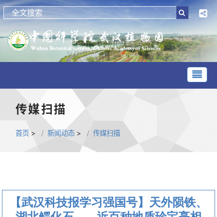
传媒扫描
首页
>
新闻动态
>
传媒扫描
【武汉科技报学习强国号】天外陨铁、
湖北鳄化石……近百种地质珍宝亮相