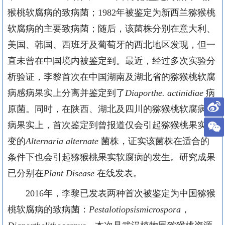
猴桃软腐病的致病菌；
1982
年被鉴定为新西兰猕猴桃
软腐病的主要致病菌；随后，该菌株分别在意大利、
美国、韩国、西班牙及葡萄牙的西北地区发现，但一
直未曾在中国境内被鉴定到。最近，经过多次实验分
析验证，李黎首次在中国湖南及湖北省的猕猴桃软腐
病感病果实上分离并鉴定到了
Diaporthe. actinidiae
病
原菌。同时，在陕西、湖北及四川的猕猴桃软腐病感
病果实上，首次鉴定到曾报道仅会引起猕猴桃果实霉
变的
Alternaria alternate
菌株，证实该菌株在适合的
条件下也会引起猕猴桃果实软腐病的发生。研究成果
已分别在
Plant Disease
在线发表。
2016
年，李黎已发表两种首次被鉴定为中国猕猴
桃软腐病的致病菌：
Pestalotiopsismicrospora
，