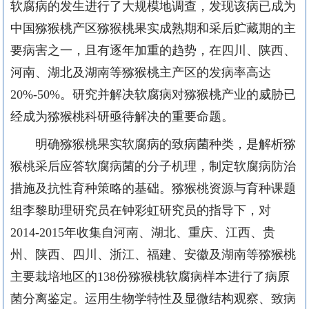
软腐病的发生进行了大规模地调查，发现该病已成为
中国猕猴桃产区猕猴桃果实成熟期和采后贮藏期的主
要病害之一，且有逐年加重的趋势，在四川、陕西、
河南、湖北及湖南等猕猴桃主产区的发病率高达
20%-50%
。研究并解决软腐病对猕猴桃产业的威胁已
经成为猕猴桃科研亟待解决的重要命题。
明确猕猴桃果实软腐病的致病菌种类，是解析猕
猴桃采后应答软腐病菌的分子机理，制定软腐病防治
措施及抗性育种策略的基础。猕猴桃资源与育种课题
组李黎助理研究员在钟彩虹研究员的指导下，对
2014-2015
年收集自河南、湖北、重庆、江西、贵
州、陕西、四川、浙江、福建、安徽及湖南等猕猴桃
主要栽培地区的
138
份猕猴桃软腐病样本进行了病原
菌分离鉴定。运用生物学特性及显微结构观察、致病