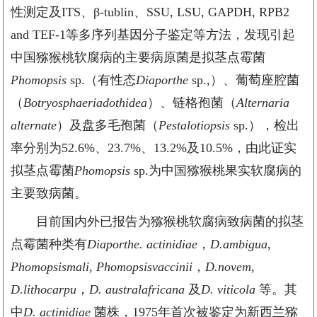
性测定及
ITS
、
β-tublin
、
SSU, LSU, GAPDH, RPB2
and TEF-1
等多序列基因分子鉴定等方法，发现引起
中国猕猴桃软腐病的主要病原菌是拟茎点霉菌
Phomopsis
sp.
（有性态
Diaporthe
sp.,
）、葡萄座腔菌
（
Botryosphaeriadothidea
）、链格孢菌（
Alternaria
alternate
）及盘多毛孢菌（
Pestalotiopsis
sp.
），检出
率分别为
52.6%
、
23.7%
、
13.2%
及
10.5%
，由此证实
拟茎点霉菌
Phomopsis
sp.
为中国猕猴桃果实软腐病的
主要致病菌。
目前国内外已报告为猕猴桃软腐病致病菌的拟茎
点霉菌种类有
Diaporthe. actinidiae
，
D.ambigua
,
Phomopsismali
,
Phomopsisvaccinii
，
D.novem
,
D.lithocarpu
，
D. australafricana
及
D. viticola
等。其
中
D. actinidiae
菌株，
1975
年首次被鉴定为新西兰猕