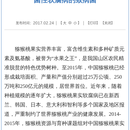
2017.02.24
发布时间：
| 【
大
中
小
】 | 【
打印
】 【
关闭
】
猕猴桃果实营养丰富，富含维生素和多种矿质元
素及氨基酸，被誉为“水果之王”，是我国山区农民精
准脱贫的特色优势树种。至
2015
年，中国猕猴桃已经
形成栽培面积、产量和产值分别超过
25
万公顷、
250
万吨和
250
亿元的规模，居世界首位。近年来，随着
种植规模的逐年扩大，猕猴桃果实软腐病已在新西
兰、韩国、日本、意大利和智利等多个国家及地区报
道，严重制约了世界猕猴桃产业的健康发展。
2014-
2015
年，猕猴桃资源与育种课题组对中国猕猴桃果实