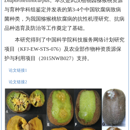
Diaporthelithocarpus
。本次是武汉植物园猕猴桃资源
与育种学科组鉴定并发表的第
3-4
个中国软腐病致病
菌种类，为我国猕猴桃软腐病的抗性机理研究、抗病
品种选育及防治等工作奠定了基础。
本研究得到了中国科学院科技服务网络计划研究
项目（
KFJ-EW-STS-076
）及农业部作物种资质源保
护与利用项目（
2015NWB027
）支持。
论文链接1
论文链接2