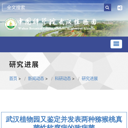
研究进展
首页
>
新闻动态
>
科研动态
>
研究进展
武汉植物园又鉴定并发表两种猕猴桃真
菌性软腐病的致病菌