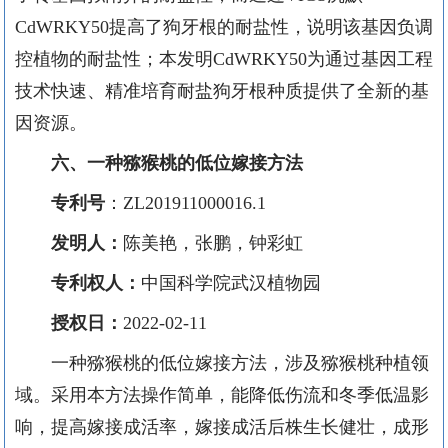
CdWRKY50提高了狗牙根的耐盐性，说明该基因负调
控植物的耐盐性；本发明CdWRKY50为通过基因工程
技术快速、精准培育耐盐狗牙根种质提供了全新的基
因资源。
六
、
一种猕猴桃的低位嫁接方法
专利号
：
ZL
201911000016.1
发明人：
陈美艳
，张鹏，钟彩虹
专利权人：
中国科学院武汉植物园
授权日：
2022-02-11
一种猕猴桃的低位嫁接方法，涉及猕猴桃种植领
域。
采用本方法
操作简单，
能
降低伤流和冬季低温影
响，提高嫁接成活率，嫁接成活后株生长健壮，成形