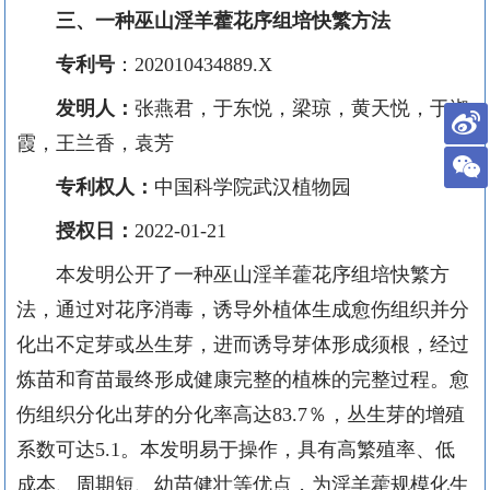
三
、一种巫山淫羊藿花序组培快繁方法
专利号
：
202010434889.X
发明人：
张燕君
，于东悦，梁琼，黄天悦，于淑
霞，王兰香，袁芳
专利权人：
中国科学院武汉植物园
授权日：
2022-01-21
本发明公开了一种巫山淫羊藿花序组培快繁方
法，通过对花序消毒，诱导外植体生成愈伤组织并分
化出不定芽或丛生芽，进而诱导芽体形成须根，经过
炼苗和育苗最终形成健康完整的植株的完整过程。愈
伤组织分化出芽的分化率高达
83.7％，丛生芽的增殖
系数可达5.1。本发明易于操作，具有高繁殖率、低
成本、周期短、幼苗健壮等优点，为淫羊藿规模化生