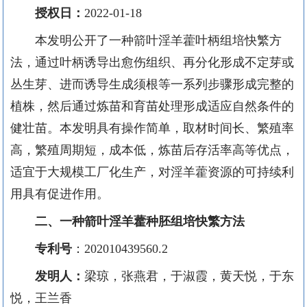
授权日：
2022-01-18
本发明公开了一种箭叶淫羊藿叶柄组培快繁方
法，通过叶柄诱导出愈伤组织、再分化形成不定芽或
丛生芽、进而诱导生成须根等一系列步骤形成完整的
植株，然后通过炼苗和育苗处理形成适应自然条件的
健壮苗。本发明具有操作简单，取材时间长、繁殖率
高，繁殖周期短，成本低，炼苗后存活率高等优点，
适宜于大规模工厂化生产，对淫羊藿资源的可持续利
用具有促进作用。
二
、一种箭叶淫羊藿种胚组培快繁方法
专利号
：
202010439560.2
发明人：
梁琼
，张燕君，于淑霞，黄天悦，于东
悦，王兰香