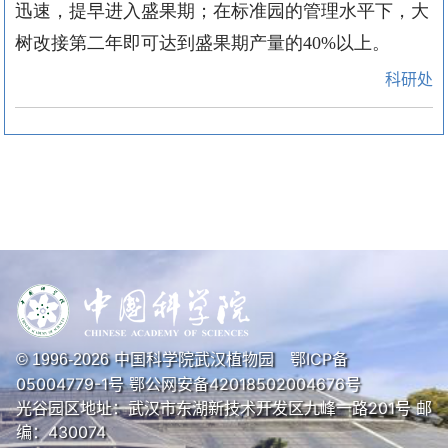
迅速，提早进入盛果期；在标准园的管理水平下，大
树改接第二年即可达到盛果期产量的
40%以上。
科研处
中国科学院武汉植物园
鄂ICP备
© 1996-
2026
05004779-1号
鄂公网安备42018502004676号
光谷园区地址：武汉市东湖新技术开发区九峰一路201号 邮
编：430074