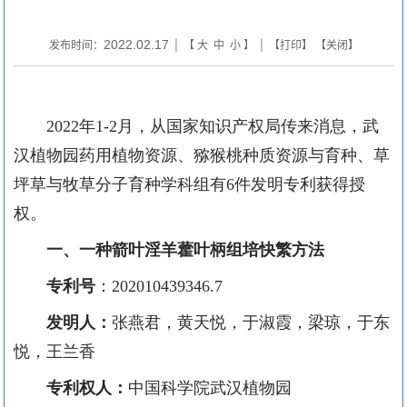
2022.02.17
发布时间：
| 【
大
中
小
】 | 【
打印
】 【
关闭
】
2022年1-2月
，从国家知识产权局
传来
消息
，
武
汉植物园
药用植物资源、
猕猴桃种质资源与育种
、
草
坪草与牧草分子育种
学科组有
6
件发明专利获得
授
权。
一
、一种箭叶淫羊藿叶柄组培快繁方法
专利号
：
202010439346.7
发明人：
张燕君
，黄天悦，于淑霞，梁琼，于东
悦，王兰香
专利权人：
中国科学院武汉植物园