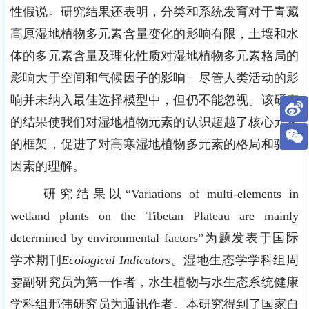
性假说。研究结果还表明，分类和系统发育对于青藏
高原湿地植物多元素含量变化的影响有限，土壤和水
体的多元素含量及理化性质对湿地植物多元素格局的
影响大于空间和气候因子的影响。尽管人类活动的影
响并未纳入最佳选择模型中，但仍不能忽视。该研究
的结果使我们对湿地植物元素的认识超越了核心元素
的框架，促进了对高寒湿地植物多元素的格局和驱动
因素的理解。
研究结果以
“
Variation
s of multi-elements in
wetland plants on the Tibetan Plateau are mainly
determined by environmental factors
”为题发表于国际
学术期刊
Ecological
Indicators
。
湿地生态学
学科
组周
雯副研究员为第一作者
，
水生植物与水生态系统健康
学科组邢伟研究
员
为通讯作者
。
本研究
得到
了国家自