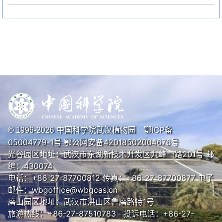
中国科学院武汉植物园
鄂ICP备
© 1996-
2026
05004779-1号
鄂公网安备42018502004676号
光谷园区地址：武汉市东湖新技术开发区九峰一路201号 邮
编：430074
电话：+86-27-87700812 传真：+86-27-87700877 电子
邮件：wbgoffice@wbgcas.cn
磨山园区地址：武汉市洪山区鲁磨路特1号
旅游热线：+86-27-87510783 投诉电话：+86-27-