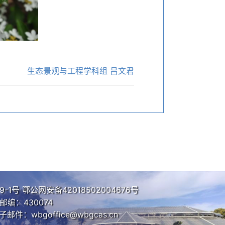
生态景观与工程学科组 吕文君
9-1号
鄂公网安备42018502004676号
编：430074
子邮件：wbgoffice@wbgcas.cn