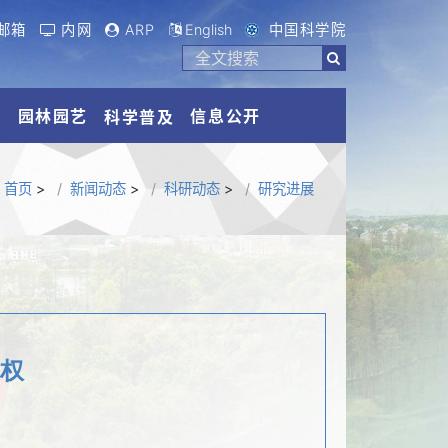
邮箱
内网
ARP
English
中国科学院
流
园林园艺
信息公开
科学普及
首页
>
新闻动态
>
科研动态
>
研究进展
授权