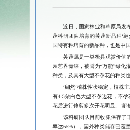
近日，国家林业和草原局
发
蒾科研团队培育
的
荚蒾新品种
‘翩
国特有种培育的新品种，也是中
荚蒾属是一类极具观赏价值
园艺界
青
睐，被誉为
“
万能
”
绿化
种类，及具有大型不孕花的种类
‘翩然’植株性状稳定，植株
有4-5朵白色大型不孕边花，不孕
花后进行修剪多次开花明显。‘翩
该科研团队目前收集保存了
率达65%），国外种类储存已覆