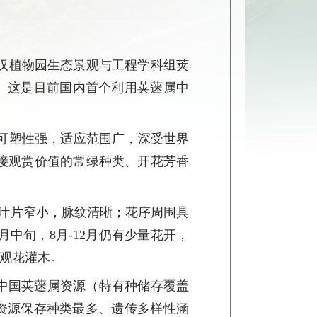
武汉植物园生态景观与工程学科组荚
授权。这是目前国内首个利用荚蒾属中
。
可塑性强，
适应
范围广
，
深受
世界
接观赏价值的常绿种类、开花芳香
；叶片窄小，脉纹清晰；花序周围具
月中旬，8月-12月仍有少量花开，
观花灌木。
%中国荚蒾属资源（特有种储存覆盖
质资源保存种类最多、遗传多样性涵