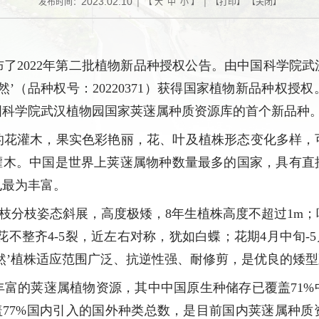
2023.02.10
发布时间：
| 【
大
中
小
】 | 【
打印
】 【
关闭
】
布了
2022年第二批植物新品种授权公告。由中国科学院
然
’（品种权号：20220371）获得国家植物新品种权
国科学院武汉植物园国家荚蒾属种质资源库的首个新品种
的花灌木，
果实色彩艳丽，
花、
叶
及
植株
形
态变化多样，
灌木
。
中国是世界上荚蒾属
物种数量
最多的国家
，
具有直
也最为丰富。
主枝分枝姿态斜展，高度极矮，8年生植株高度不超过1m
花不整齐4-5裂，近左右对称，犹如白蝶；花期4月中旬-5
然’植株适应范围广泛、抗逆性强、耐修剪，是
优良
的矮型
丰富的荚蒾属植物资源，其中中国原生种储存已覆盖
71
盖77%国内引入的国外种类总数，是目前国内荚蒾属种