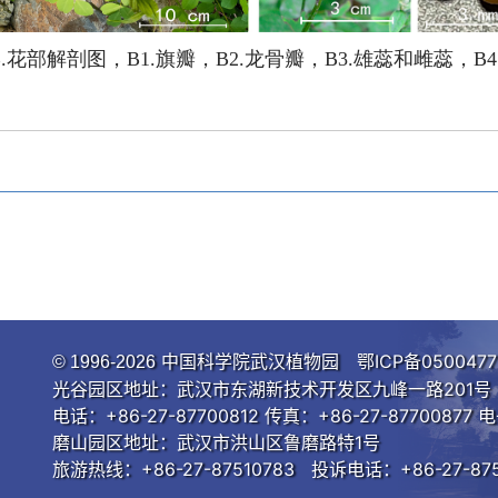
.
花部解剖图，
B1.
旗瓣，
B2.
龙骨瓣，
B3.
雄蕊和雌蕊，
B4
中国科学院武汉植物园
鄂ICP备0500477
© 1996-
2026
光谷园区地址：武汉市东湖新技术开发区九峰一路201号 邮
电话：+86-27-87700812 传真：+86-27-87700877 电
磨山园区地址：武汉市洪山区鲁磨路特1号
旅游热线：+86-27-87510783 投诉电话：+86-27-875