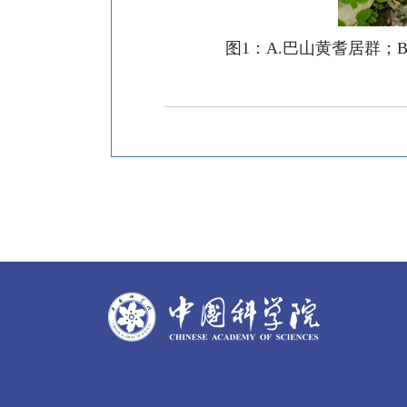
图
1
：
A.
巴山黄耆居群；
B