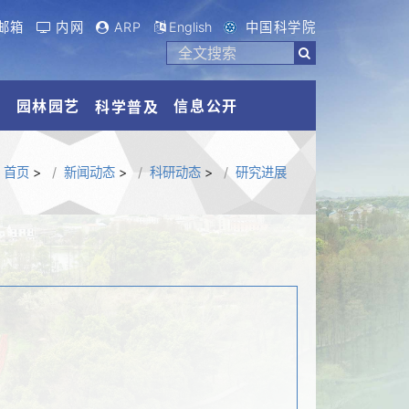
邮箱
内网
ARP
English
中国科学院
流
园林园艺
信息公开
科学普及
首页
>
新闻动态
>
科研动态
>
研究进展