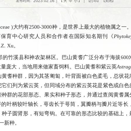
2023.02.16
发布时间：
| 【
大
中
小
】 | 【
打印
】 【
关闭
】
ceae )
大约有
2500-3000
种，是世界上最大的植物属之一
艺保育中心研究人员和合作者在国际知名期刊《
Phytoke
.Z.
Xu
。
部的竹溪县和神农架林区。
巴山黄耆广泛分布于海拔
600
数量庞大，当地用来做家畜饲料。巴山黄耆和
紫云英
Astrag
山黄耆种群，因为其茎匍匐，叶背面被白色柔毛，总状花
把它们列为
紫云英，但同域分布的紫云英花是紫色或白色
些种群的花部形态、果实和种子形态，并通过查阅黄耆属
耆的
叶柄较叶轴长，萼齿长于萼筒，翼瓣柄与瓣片近等长
，种子圆肾形，有
短弯钩
。在可靠的形态比较的基础上，
一新种。