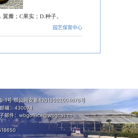
.
翼瓣；
C
果实；
D.
种子。
园艺保育中心
9-1号
鄂公网安备42018502004676号
编：430074
子邮件：wbgoffice@wbgcas.cn
18650