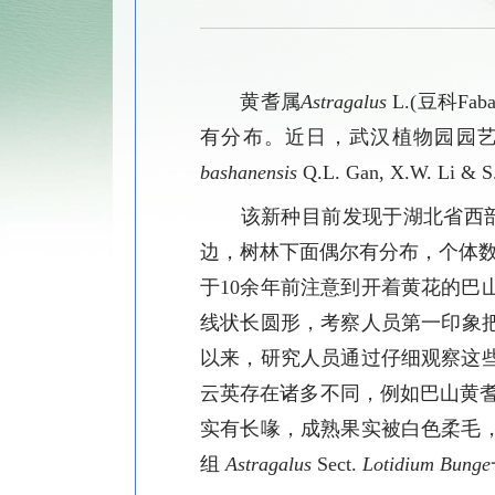
黄耆属
Astragalus
L.(
豆科
Faba
有分布。
近日，武汉植物园园
bashanensis
Q.L.
Gan, X.W.
Li & S
该新种目前发现于湖北省西
边，
树林下面偶尔有分布
，个体
于
10
余年前注意到开着黄花的巴
线状长圆形，考察人员第一印象
以来，研究人员通过仔细观察这
云英存在诸多不同，例如巴山黄
实有长喙，成熟果实被白色柔毛
组
Astragalus
Sect.
Lotidium Bunge