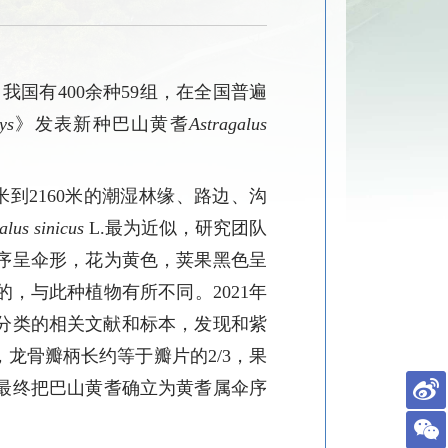
。我国有
400
余种
59
组，在全国普遍
ys
》发表新种巴山黄耆
Astragalus
米到
2160
米的潮湿林缘、路边、沟
alus sinicus
L.
最为近似，
研究团队
序呈伞形，花为黄色，荚果黑色呈
的，与此种植物有所不同。
2021
年
分类的相关文献和标本，发现和紫
，
龙骨瓣柄长约等于瓣片的
2/3
，
果
最终把巴山黄耆确立为黄耆属伞序