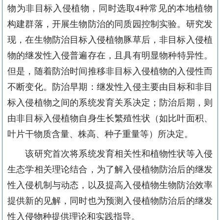
物为
非目标入侵
植物
，同时选取
4
种常见的本地植物
构建群落，开展
生物防治的同质园控制实验。
研究发
现
，
在生物防治目标入侵植物豚草后，
非目标入侵
植
物的
继发
性
入侵普遍存在，
且
具有
明显
物种特异性
。
但是，
随着防治时间
推移非目标入侵植物的入侵性
而
不断
变化。
防治早期
：
继发
性
入侵
主要由目标和非目
标入侵植物之间的系统发育关系决定
；
防治后期
，
则
由非目标入侵
植物
自身
生长繁殖性状
（
如比叶面积、
叶片干物质含量、株高、种子重量等
）所决定
。
该研究首次将系统发育相关性和植物性状等入侵
生态学相关理论结合
，
为了解入侵植物防治后的继发
性
入侵机制与动态
，
以及提高入侵植物生物防治效率
提供新的见解，
同时也
为预测入侵植物防治后的继发
性
入侵物种提供理论和实践指导。