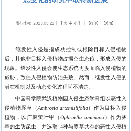
2023.03.22
发布时间：
| 【
大
中
小
】 | 【
打印
】 【
关闭
】
继发
性
入侵是指成功控制或根除目标入侵植物
后，其他
非目标入侵
植物
占据空生态位，形成入侵
的
现象。继发
性
入侵会使生态系统再度面临入侵
植物
的
威胁
，
致使
入侵植物防治失败。然而，继发
性
入侵的
潜在机制以及动态变化过程尚不清楚。
中国科学院武汉植物园入侵生态学科组
以
恶性
入
侵植物豚草
（
Ambrosia artemisiifolia
）
作为
目标入侵
植物
，以广聚萤叶甲
（
Ophraella communa
）
作为豚
草
的
生防昆虫，并选取
14
种
与豚草共存的恶性入侵植