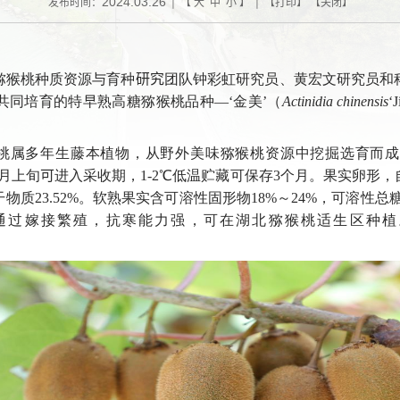
2024.03.26
发布时间：
| 【
大
中
小
】 | 【
打印
】 【
关闭
】
猕猴桃种质资源与育种
研究
团队钟彩虹研究员、黄宏文研究员和
共同培育的特早熟高糖猕猴桃品种—‘金美’（
Actinidia chinensis
‘J
桃属多年生藤本植物，从野外美味猕猴桃资源中挖掘选育而
月上旬
可
进入采收期，
1-2℃
低温贮藏可保存
3
个月。果实卵形，
干物质
23.52%
。软熟果实含可溶性固形物
18%
～
24%
，可溶性总
通过嫁接繁殖，抗寒能力强，可在湖北猕猴桃适生区种植