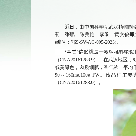
近日
，由中国科学院武汉植物园
莉、张鹏、陈美艳、李黎、黄文俊
等
(
编号：鄂
S-SV-AC-005-2023)
。
‘
金美’
猕猴桃
属于猕猴桃科猕猴
（
CNA20161288.9
）。在武汉地区，
8
或黄绿色，肉质细腻，香气浓，平均
90
～
160mg/100g FW
。该品种主要
（
CNA20161288.9
）。