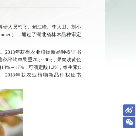
科研人员韩飞、鲍江峰、李大卫、刘小
inmei’
），通过了湖北省林木品种审定
成。
2018
年获得农业植物新品种权证书
自然平均单果重
70g
～
90g
，果肉浅黄色
糖
13%
～
17%
，可滴定酸
1.2%
，维生素
C
。
2018
年获农业植物新品种权证书