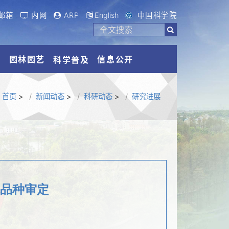
邮箱
内网
ARP
English
中国科学院
流
园林园艺
信息公开
科学普及
首页
>
新闻动态
>
科研动态
>
研究进展
木品种审定