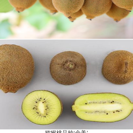
猕猴桃品种‘金美’