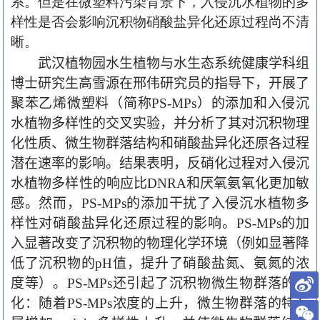
系。但是在微塑料污染背景下，入侵沉水植物的多
样性是否会影响沉积物硝酸盐异化还原过程尚不清
晰。
武汉植物园水生植物与水生态系统健康学科组
博士研究生高雪源在邢伟研究员的指导下，开展了
聚苯乙烯微塑料（简称
PS-MPs
）的添加和入侵沉
水植物多样性的交叉实验，并分析了其对沉积物理
化性质、微生物群落结构和硝酸盐异化还原各过程
潜在速率的影响。结果表明，反硝化过程对入侵沉
水植物多样性的响应比
DNRA
和厌氧氨氧化更加敏
感。然而，
PS-MPs
的添加干扰了入侵沉水植物多
样性对硝酸盐异化还原过程的影响。
PS-MPs
的加
入显著改变了沉积物的物理化学环境（例如显著降
低了沉积物的
pH
值，提升了硝酸盐氮、氨氮的浓
度等）。
PS-MPs
还引起了沉积物微生物群落的变
化：随着
PS-MPs
浓度的上升，微生物群落的特有