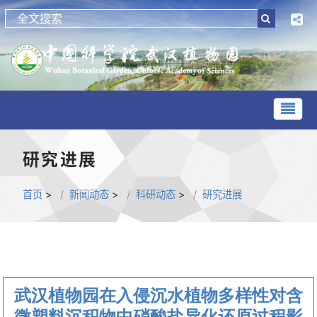
研究进展
首页
>
新闻动态
>
科研动态
>
研究进展
武汉植物园在入侵沉水植物多样性对含
微塑料沉积物中硝酸盐异化还原过程影