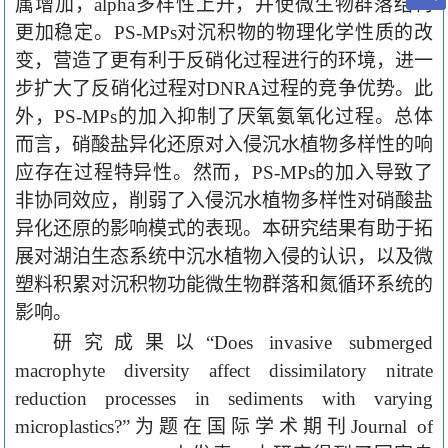
属增加，
alpha
多样性上升，并使微生物群落结构
更加稳定。
PS-MPs
对沉积物的物理化学性质的改
变，营造了更有利于反硝化过程进行的环境，进一
步扩大了反硝化过程对
DNRA
过程的竞争优势。此
外，
PS-MPs
的加入抑制了厌氧氨氧化过程。总体
而言，硝酸盐异化还原对入侵沉水植物多样性的响
应存在过程特异性。然而，
PS-MPs
的加入导致了
非协同效应，削弱了入侵沉水植物多样性对硝酸盐
异化还原的影响模式的表现。本研究结果有助于拓
展对湖泊生态系统中沉水植物入侵的认识，以及微
塑料积累对沉积物功能微生物群落和氮循环系统的
影响。
研究成果以“
Does invasive submerged
macrophyte diversity affect dissimilatory nitrate
reduction processes in sediments with varying
microplastics?”
为题在国际学术期刊
Journal of