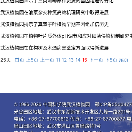
武汉植物园揭示了三类咖啡原种资源的基因组遗传分化
武汉植物园在油菜杂交种氮高效机理研究中取得进展
武汉植物园揭示了真双子叶植物早期基因组加倍历史
武汉植物园在植物叶片质外体pH调节和应对细菌侵染机制研究
武汉植物园在在构树及木通病害鉴定方面取得新进展
共25页
首页
上5页
上一页
11
12
13
14
15
下一页
下5页
尾页
中国科学院武汉植物园
鄂ICP备0500477
© 1996-
2026
光谷园区地址：武汉市东湖新技术开发区九峰一路201号 邮
电话：+86-27-87700812 传真：+86-27-87700877 电
磨山园区地址：武汉市洪山区鲁磨路特1号