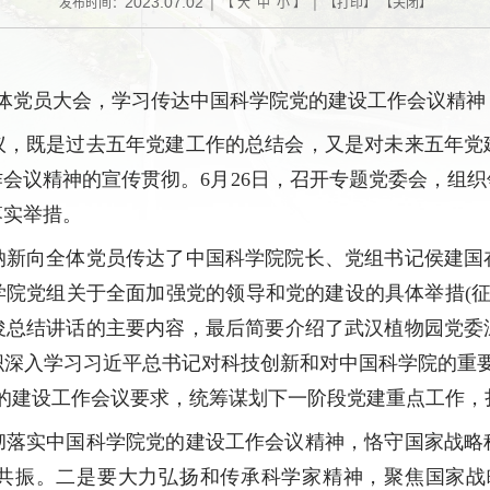
2023.07.02
发布时间：
| 【
大
中
小
】 | 【
打印
】 【
关闭
】
全体党员大会，学习传达中国科学院党的建设工作会议精
议，既是过去五年党建工作的总结会
，
又是对未来五年党
作会议精神的宣传贯彻。
6月26日，召开专题党委会，组
落实举措。
纳新向全体党员传达了中国科学院院长、党组书记侯建国
学院党组关于全面加强党的领导和党的建设的具体举措
(
俊总结讲话
的
主要内容
，
最后简要介绍了
武汉植物
园党委
织深入学习习近平总书记对科技创新和对中国科学院的
重
党的建设工作会议要求，统筹谋划下一阶段党建重点工作，
彻落实中国科学院党的建设工作会议精神，恪守国家战略
共振。二是要大力弘扬和传承科学家精神，
聚焦
国家战