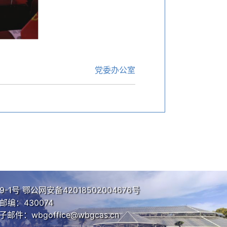
党委办公室
9-1号
鄂公网安备42018502004676号
编：430074
子邮件：wbgoffice@wbgcas.cn