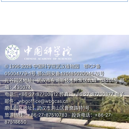
中国科学院武汉植物园
鄂ICP备
© 1996-
2026
05004779-1号
鄂公网安备42018502004676号
光谷园区地址：武汉市东湖新技术开发区九峰一路201号 邮
编：430074
电话：+86-27-87700812 传真：+86-27-87700877 电子
邮件：wbgoffice@wbgcas.cn
磨山园区地址：武汉市洪山区鲁磨路特1号
旅游热线：+86-27-87510783 投诉电话：+86-27-
87518650