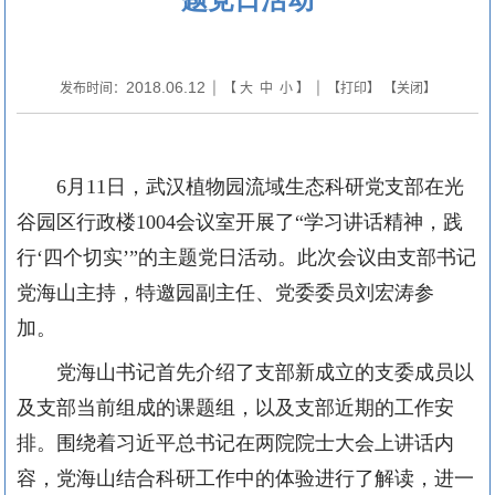
2018.06.12
发布时间：
| 【
大
中
小
】 | 【
打印
】 【
关闭
】
6
月
11
日，武汉植物园流域生态科研党支部在光
谷园区行政楼
1004
会议室开展了“学习讲话精神，践
行‘四个切实’”的
主题党日活动
。此次会议由支部书记
党海山主持，特邀园副主任、党委委员刘宏涛参
加。
党海山书记首先介绍了支部新成立的支委成员以
及支部当前组成的课题组，以及支部近期的工作安
排。围绕着习近平总书记在两院院士大会上讲话内
容，党海山结合科研工作中的体验进行了解读，进一