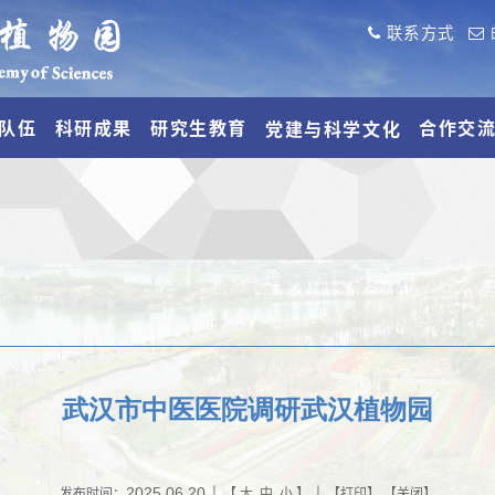
联系方式
队伍
科研成果
研究生教育
合作交
党建与科学文化
武汉市中医医院调研武汉植物园
2025.06.20
发布时间：
| 【
大
中
小
】 | 【
打印
】 【
关闭
】