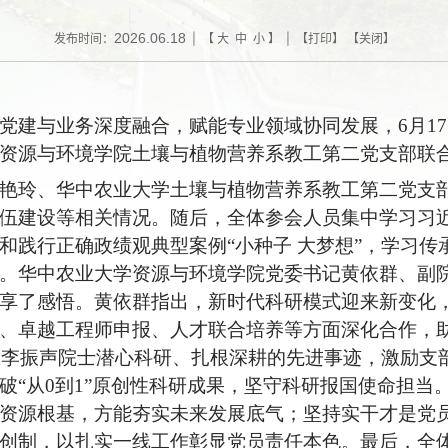
2026.06.18
发布时间：
| 【
大
中
小
】 | 【
打印
】 【
关闭
】
党建与业务深度融合，赋能专业领域协同发展，6月1
资源与环境学院土壤与植物营养系教工第二党支部联
艳玲、华中农业大学土壤与植物营养系教工第二党支
伍建设等相关情况。随后，全体参会人员集中学习习
和践行正确政绩观典型案例“小种子 大梦想”，学习传
。华中农业大学资源与环境学院党委书记黄依群、副
享了感悟。黄依群指出，新时代科研模式迎来新变化
、卓越工程师申报、人才联合培养等方面深化合作，
”里李振声院士潜心科研、扎根深耕的先进事迹，激励支
破“从0到1”原创性科研成果，坚守科研报国使命担当
资源根基，方能夯实未来发展底气；坚持实干才是党
创制，以扎实一线工作彰显党员责任本色。最后，全