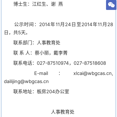
博士生：江红生、谢
燕
公示时间：
2014
年
11
月
24
日至
2014
年
11
月
28
日，共
5
天。
联系部门：人事教育处
联 系 人：蔡小丽，戴李菁
联系电话：
027-87510974
，
027-87518608
E-mail
：
xlcai@wbgcas.cn,
dailijing@wbgcas.cn
联系地址：板房
204
办公室
人事教育处