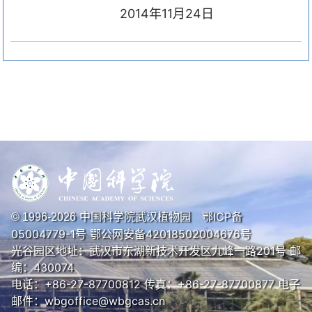
2014
年
11
月
24
日
中国科学院武汉植物园
鄂ICP备
© 1996-
2026
05004779-1号
鄂公网安备42018502004676号
光谷园区地址：武汉市东湖新技术开发区九峰一路201号 邮
编：430074
电话：+86-27-87700812 传真：+86-27-87700877 电子
邮件：wbgoffice@wbgcas.cn